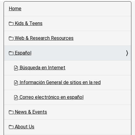
N
Home
a
v
Kids & Teens
i
g
Web & Research Resources
a
t
Español
i
o
Búsqueda en Internet
n
Información General de sitios en la red
Correo electrónico en español
News & Events
About Us